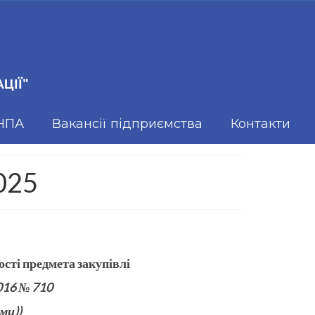
ЦІЇ"
 НПА
Вакансії підприємства
Контакти
2025
тості предмета закупівлі
2016 № 710
ми))