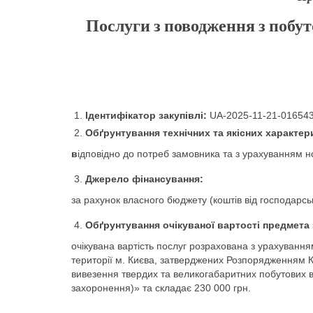
Послуги з поводження з побу
Ідентифікатор закупівлі
:
UA-2025-11-21-016543
Обґрунтування
технічних та якісних характер
в
ідповідно до потреб замовника та з урахуванням 
Джерело фінансування
:
за рахунок власного бюджету (коштів від господарськ
Обґрунтування
очікуваної вартості предмета 
очікувана вартість послуг розрахована з урахування
території м. Києва, затверджених Розпорядженням Ки
вивезення твердих та великогабаритних побутових в
захоронення)» та складає 230 000 грн.