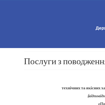
Дер
Послуги з поводженн
технічних та якісних х
(відповід
«Пр