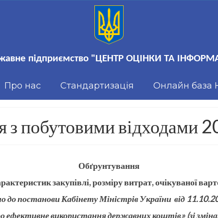
жавне підприємство "ЦЕНТР ОЦІНКИ ТА ІНФОРМА
Про нас
Стандартизація
Онлайн база
я з побутовими відходами 
Обґрунтування
арактеристик закупівлі, розміру
витрат
, очікуваної вар
но до постанови Кабінету Міністрів України від 11.10.
о ефективне використання державних коштів» (зі зміна