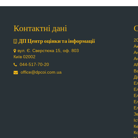
Контактні дані
С
ДП Центр оцінки та інформації
20
А
вул. Є. Сверстюка 15, оф. 803
Ан
Київ 02002
А
044-517-70-20
А
Ва
office@dpcoi.com.ua
Ді
Е
Е
Е
Е
Е
Зв
Іс
К
К