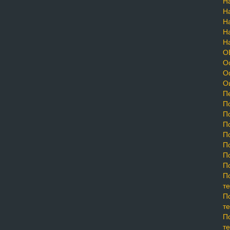
На
На
На
На
На
О
Ос
Оф
Оц
П
По
По
По
По
По
П
П
П
те
П
те
П
те