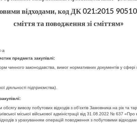
товими відходами, код ДК 021:2015 9051
сміття та поводження зі сміттям»
-a
истик предмета закупівлі:
норм чинного законодавства, вимог нормативних документів у сфері
ої діяльності підприємства).
закупівлі
:
м обсягу вивозу побутових відходів з об’єктів Замовника на рік та 
ївської міської військової адміністрації від 31.08.2022 № 637 «Про
ідходів з урахуванням операцій поводження з побутовими відходами