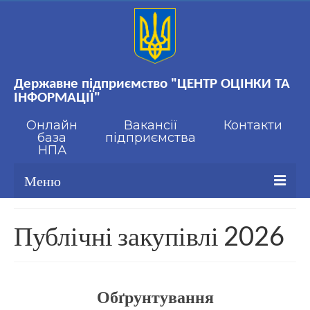
Державне підприємство "ЦЕНТР ОЦІНКИ ТА
ІНФОРМАЦІЇ"
Онлайн
Вакансії
Контакти
база
підприємства
НПА
Меню
Про нас
Публічні закупівлі 2026
Стандартизація
Онлайн база НПА
Обґрунтування
Вакансії підприємства