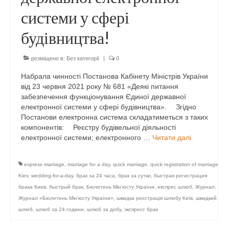
системи у сфері
будівництва!
розміщено в:
Без категорії
|
0
Набрала чинності Постанова Кабінету Міністрів України
від 23 червня 2021 року № 681 «Деякі питання
забезпечення функціонування Єдиної державної
електронної системи у сфері будівництва». ⠀ Згідно
Постанови електронна система складатиметься з таких
компонентів: ⠀ Реєстру будівельної діяльності
електронної системи; електронного …
Читати далі
express marriage
,
marriage for a day
,
quick marriage
,
quick registration of marriage
Kiev
,
wedding-for-a-day
,
брак за 24 часа
,
брак за сутки
,
быстрая регистрация
брака Киев
,
быстрый брак
,
Бюлетень Мін’юсту України
,
експрес шлюб
,
Журнал
,
Журнал «Бюлетень Мін’юсту України»
,
швидка реєстрація шлюбу Київ
,
швидкий
шлюб
,
шлюб за 24 години
,
шлюб за добу
,
экспресс брак