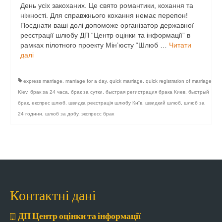
День усіх закоханих. Це свято романтики, кохання та
ніжності. Для справжнього кохання немає перепон!
Поєднати ваші долі допоможе організатор державної
реєстрації шлюбу ДП “Центр оцінки та інформації” в
рамках пілотного проекту Мін’юсту “Шлюб …
Читати
далі
express marriage
,
marriage for a day
,
quick marriage
,
quick registration of marriage
Kiev
,
брак за 24 часа
,
брак за сутки
,
быстрая регистрация брака Киев
,
быстрый
брак
,
експрес шлюб
,
швидка реєстрація шлюбу Київ
,
швидкий шлюб
,
шлюб за
24 години
,
шлюб за добу
,
экспресс брак
Контактні дані
ДП Центр оцінки та інформації