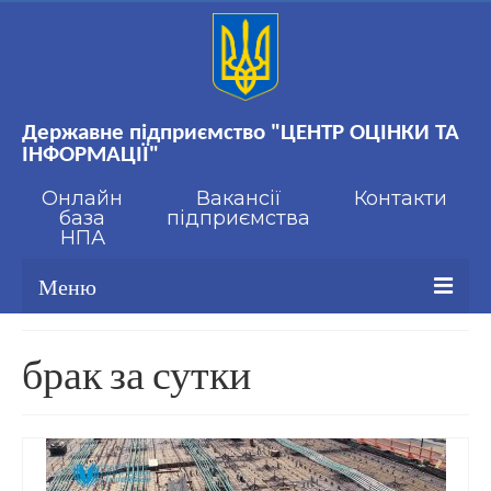
Державне підприємство "ЦЕНТР ОЦІНКИ ТА
ІНФОРМАЦІЇ"
Онлайн
Вакансії
Контакти
база
підприємства
НПА
Меню
Про нас
брак за сутки
Стандартизація
Онлайн база НПА
Вакансії підприємства