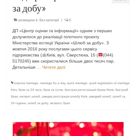
за добу»
розміщено в:
Без категорії
|
0
ДП «Центр оцінки та інформації» одним з перших
долучилося до реалізації пілотного проекту
Міністерства юстиції України «Шлюб за добу». З
жовтня 2016 року послугами цього сервісу
підприємства (
Київ, вул. Сверстюка, 15 (
(044)
5170245) вже скористалися більше двох тисяч пар.
Детальніше …
Читати далі
express marriage
,
marriage for a day
,
quick marriage
,
quick registration of marriage
Kiev
,
брак за 24 часа
,
брак за сутки
,
быстрая регистрация брака Киев
,
быстрый
брак
,
експрес шлюб
,
швидка реєстрація шлюбу Київ
,
швидкий шлюб
,
шлюб за
24 години
,
шлюб за добу
,
экспресс брак