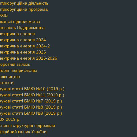
тикорупційна діяльність
нтикорупційна програма
РХІВ
кансії підприємства
яльність Підприємства
лектрична енергія
лектрична енергія 2024
лектрична енергія 2024-2
лектрична енергія 2025
лектрична енергія 2025-2026
оротній зв’язок
торія підприємства
ерівництво
онтакти
укові статті БМЮ №10 (2019 р.)
укові статті БМЮ №11 (2019 р.)
укові статті БМЮ №7 (2019 р.)
укові статті БМЮ №8 (2019 р.)
укові статті БМЮ №9 (2019 р.)
ВУ 2019 р.
новні структурні підрозділи
іційний вісник України