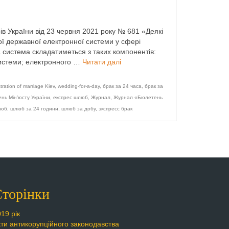
ів України від 23 червня 2021 року № 681 «Деякі
ї державної електронної системи у сфері
 система складатиметься з таких компонентів: ⠀
системи; електронного …
Читати далі
stration of marriage Kiev
,
wedding-for-a-day
,
брак за 24 часа
,
брак за
нь Мін’юсту України
,
експрес шлюб
,
Журнал
,
Журнал «Бюлетень
люб
,
шлюб за 24 години
,
шлюб за добу
,
экспресс брак
торінки
19 рік
кти антикорупційного законодавства