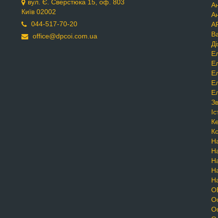
вул. Є. Сверстюка 15, оф. 803
Ан
Київ 02002
А
044-517-70-20
А
Ва
office@dpcoi.com.ua
Ді
Е
Е
Е
Е
Е
Зв
Іс
К
К
На
На
На
На
На
О
Ос
Оф