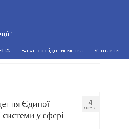
ЦІЇ"
 НПА
Вакансії підприємства
Контакти
дення Єдиної
4
СЕР 2021
 системи у сфері