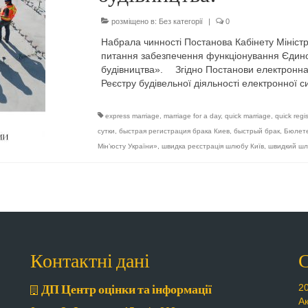
розміщено в:
Без категорії
|
0
Набрала чинності Постанова Кабінету Міністр
питання забезпечення функціонування Єдино
будівництва». ⠀ Згідно Постанови електронна
Реєстру будівельної діяльності електронної 
express marriage
,
marriage for a day
,
quick marriage
,
quick regi
сутки
,
быстрая регистрация брака Киев
,
быстрый брак
,
Бюлете
Мін’юсту України»
,
швидка реєстрація шлюбу Київ
,
швидкий ш
Контактні дані
С
ДП Центр оцінки та інформації
20
А