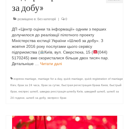
за добу»
розміщено в:
Без категорії
|
0
ДП «Центр оцінки та інформації» одним з перших
долучилося до реалізації пілотного проекту
Міністерства юстиції України «Шлюб за добу». З
жовтня 2016 року послугами цього сервісу
підприємства (
Київ, вул. Сверстюка, 15 (
(044)
5170245) вже скористалися більше двох тисяч пар.
Детальніше …
Читати далі
express marriage
,
marriage for a day
,
quick marriage
,
quick registration of marriage
Kiev
,
брак за 24 часа
,
брак за сутки
,
быстрая регистрация брака Киев
,
быстрый
брак
,
експрес шлюб
,
швидка реєстрація шлюбу Київ
,
швидкий шлюб
,
шлюб за
24 години
,
шлюб за добу
,
экспресс брак