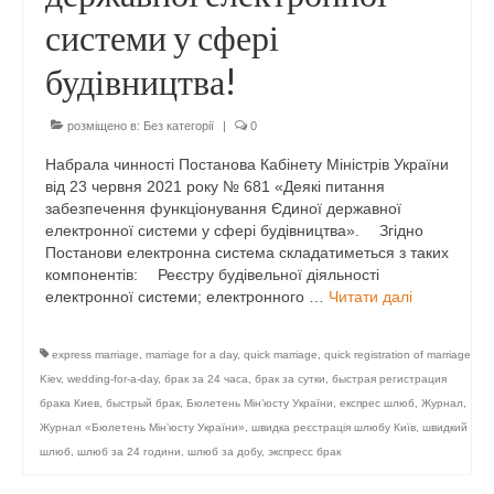
системи у сфері
будівництва!
розміщено в:
Без категорії
|
0
Набрала чинності Постанова Кабінету Міністрів України
від 23 червня 2021 року № 681 «Деякі питання
забезпечення функціонування Єдиної державної
електронної системи у сфері будівництва». ⠀ Згідно
Постанови електронна система складатиметься з таких
компонентів: ⠀ Реєстру будівельної діяльності
електронної системи; електронного …
Читати далі
express marriage
,
marriage for a day
,
quick marriage
,
quick registration of marriage
Kiev
,
wedding-for-a-day
,
брак за 24 часа
,
брак за сутки
,
быстрая регистрация
брака Киев
,
быстрый брак
,
Бюлетень Мін’юсту України
,
експрес шлюб
,
Журнал
,
Журнал «Бюлетень Мін’юсту України»
,
швидка реєстрація шлюбу Київ
,
швидкий
шлюб
,
шлюб за 24 години
,
шлюб за добу
,
экспресс брак