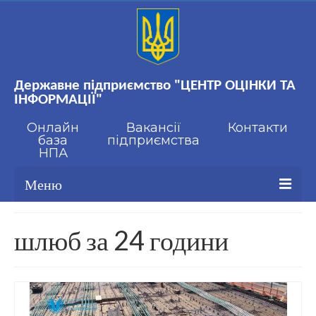
Державне підприємство "ЦЕНТР ОЦІНКИ ТА
ІНФОРМАЦІЇ"
Онлайн
Вакансії
Контакти
база
підприємства
НПА
Меню
Про нас
шлюб за 24 години
Стандартизація
Онлайн база НПА
Вакансії підприємства