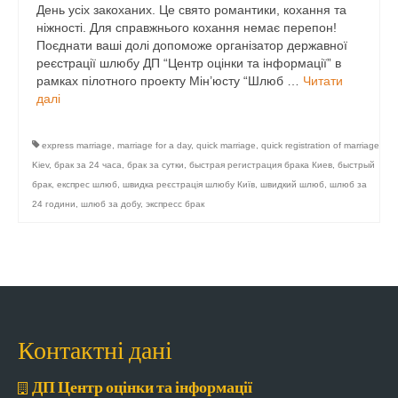
День усіх закоханих. Це свято романтики, кохання та
ніжності. Для справжнього кохання немає перепон!
Поєднати ваші долі допоможе організатор державної
реєстрації шлюбу ДП “Центр оцінки та інформації” в
рамках пілотного проекту Мін’юсту “Шлюб …
Читати
далі
express marriage
,
marriage for a day
,
quick marriage
,
quick registration of marriage
Kiev
,
брак за 24 часа
,
брак за сутки
,
быстрая регистрация брака Киев
,
быстрый
брак
,
експрес шлюб
,
швидка реєстрація шлюбу Київ
,
швидкий шлюб
,
шлюб за
24 години
,
шлюб за добу
,
экспресс брак
Контактні дані
ДП Центр оцінки та інформації